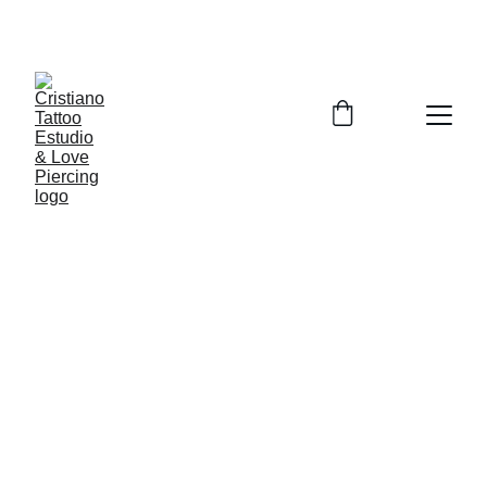
TATUAGEM E PIERCER NO CONFORTO DE SUA 
CASA, SÓ CHAMAR IREI ATE VOCÊ.