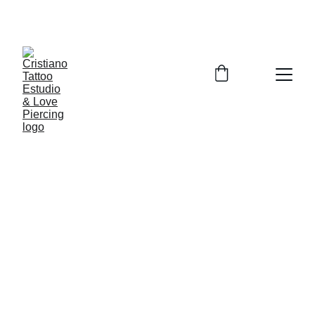
TATUAGEM E PIERCER NO CONFORTO DE SUA 
CASA, SÓ CHAMAR IREI ATE VOCÊ.